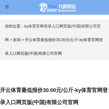
你的位置：
ky体育官网登录入口网页版(中国)有限公司官
网
>
新闻
> 开云体育最低报价30.00元/公斤-ky体育官网登
录入口网页版(中国)有限公司官网
开云体育最低报价30.00元/公斤-ky体育官网登
录入口网页版(中国)有限公司官网