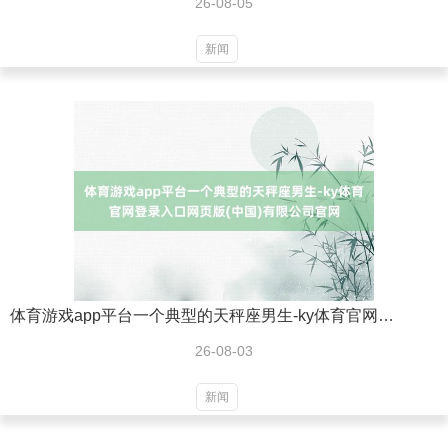
26-08-05
新闻
体育游戏app平台一个典型的天秤座男生-ky体育官网登录入口网页版(中国)有限公司官网
26-08-03
新闻