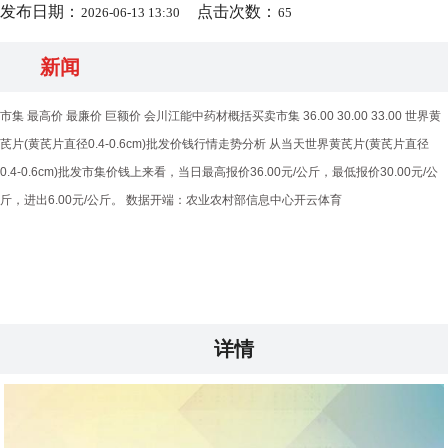
发布日期：
点击次数：
2026-06-13 13:30
65
新闻
市集 最高价 最廉价 巨额价 会川江能中药材概括买卖市集 36.00 30.00 33.00 世界黄
芪片(黄芪片直径0.4-0.6cm)批发价钱行情走势分析 从当天世界黄芪片(黄芪片直径
0.4-0.6cm)批发市集价钱上来看，当日最高报价36.00元/公斤，最低报价30.00元/公
斤，进出6.00元/公斤。 数据开端：农业农村部信息中心开云体育
详情