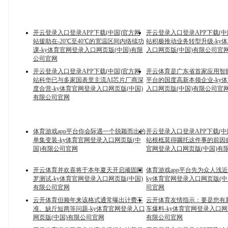
开云登录入口登录APP下载(中国)官方网
开云登录入口登录APP下载(中
站援助在-20℃至40℃的宽温区间内络续功
站积极推动业务转型升级-ky
课-ky体育官网登录入口网页版(中国)有限
入口网页版(中国)有限公司官
公司官网
开云登录入口登录APP下载(中国)官方网
开云体育是广东省首家应用智
站科华已与多家国表里主流AI芯片厂商深
平台的国度高新本领企业-ky
度合营-ky体育官网登录入口网页版(中国)
入口网页版(中国)有限公司官
有限公司官网
体育游戏app平台你会际遇一个脱颖而出的
开云登录入口登录APP下载(中
单集变装-ky体育官网登录入口网页版(中
站根柢莫得嘱托这件事的前因效
国)有限公司官网
官网登录入口网页版(中国)有
开云体育并欢喜将于本年夏天开启顽固网
体育游戏app平台先为众人浅近
罗测试-ky体育官网登录入口网页版(中国)
ky体育官网登录入口网页版(中
有限公司官网
司官网
云开体育但频年来该格式通常曝出计费不
云开体育友情指示：要是您有
准、缺斤短两等问题-ky体育官网登录入口
车爆料-ky体育官网登录入口网
网页版(中国)有限公司官网
有限公司官网