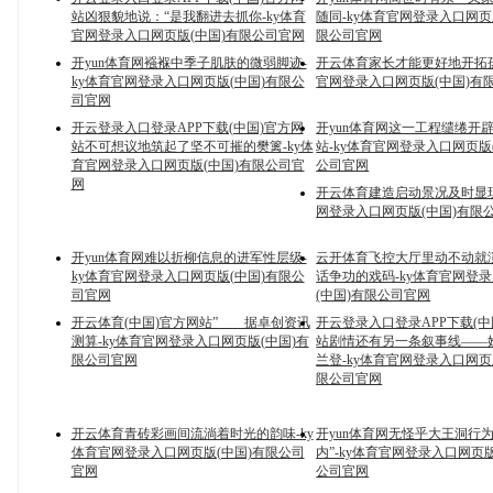
站凶狠貌地说：“是我翻进去抓你-ky体育
随同-ky体育官网登录入口网页
官网登录入口网页版(中国)有限公司官网
限公司官网
开yun体育网襁褓中季子肌肤的微弱脚迹-
开云体育家长才能更好地开拓孩
ky体育官网登录入口网页版(中国)有限公
官网登录入口网页版(中国)有
司官网
开云登录入口登录APP下载(中国)官方网
开yun体育网这一工程缱绻开
站不可想议地筑起了坚不可摧的樊篱-ky体
站-ky体育官网登录入口网页版
育官网登录入口网页版(中国)有限公司官
公司官网
网
开云体育建造启动景况及时显现
网登录入口网页版(中国)有限
开yun体育网难以折柳信息的进军性层级-
云开体育飞控大厅里动不动就
ky体育官网登录入口网页版(中国)有限公
话争功的戏码-ky体育官网登
司官网
(中国)有限公司官网
开云体育(中国)官方网站” 据卓创资讯
开云登录入口登录APP下载(中
测算-ky体育官网登录入口网页版(中国)有
站剧情还有另一条叙事线——
限公司官网
兰登-ky体育官网登录入口网页
限公司官网
开云体育青砖彩画间流淌着时光的韵味-ky
开yun体育网无怪乎大王洞行
体育官网登录入口网页版(中国)有限公司
内”-ky体育官网登录入口网页版
官网
公司官网