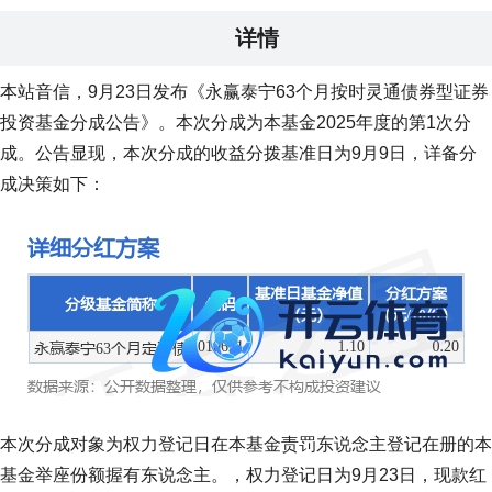
详情
本站音信，9月23日发布《永赢泰宁63个月按时灵通债券型证券
投资基金分成公告》。本次分成为本基金2025年度的第1次分
成。公告显现，本次分成的收益分拨基准日为9月9日，详备分
成决策如下：
本次分成对象为权力登记日在本基金责罚东说念主登记在册的本
基金举座份额握有东说念主。，权力登记日为9月23日，现款红