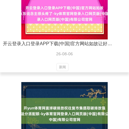
开云登录入口登录APP下载(中国)官方网站如故让好意思国那伙东说念主很头疼了-ky体育官网登录入口网页版(中国)有限公司官网
26-08-06
新闻