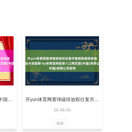
开云登录入口登录APP下载(中国)官方网站如故让好意思国那伙东说念主很头疼了-ky体育官网登录入口网页版(中国)有限公司官网
开yun体育网寰球碳排放权往复市集摄取碳排放强度基准法分派配额-ky体育官网登录入口网页版(中国)有限公司官网
26-08-05
新闻