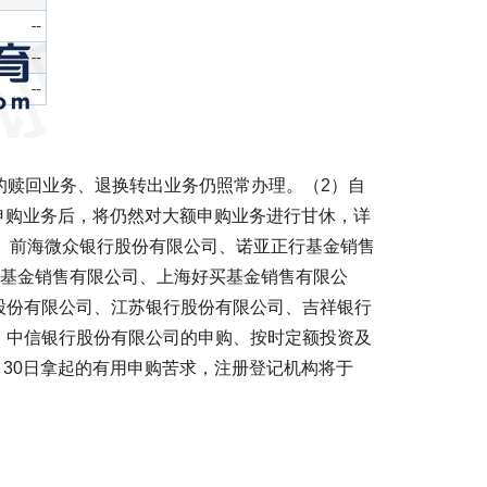
）的赎回业务、退换转出业务仍照常办理。（2）自
原申购业务后，将仍然对大额申购业务进行甘休，详
司、前海微众银行股份有限公司、诺亚正行基金销售
顺基金销售有限公司、上海好买基金销售有限公
股份有限公司、江苏银行股份有限公司、吉祥银行
、中信银行股份有限公司的申购、按时定额投资及
月30日拿起的有用申购苦求，注册登记机构将于