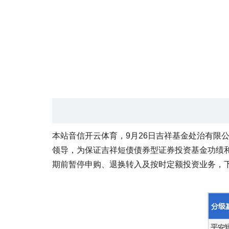
本站音信开云体育，9月26日吉祥基金处治有限
领导，为保证吉祥短债债券型证券投资基金功绩和
期前暂停申购、退换转入及按时定额投资业务，