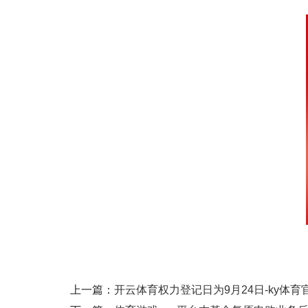
上一篇：
开云体育权力登记日为9月24日-ky体